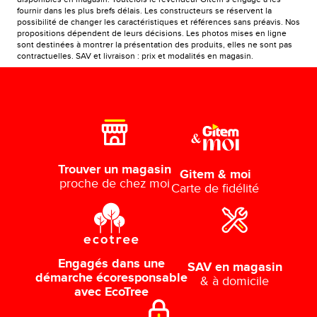
fournir dans les plus brefs délais. Les constructeurs se réservent la
possibilité de changer les caractéristiques et références sans préavis. Nos
propositions dépendent de leurs décisions. Les photos mises en ligne
sont destinées à montrer la présentation des produits, elles ne sont pas
contractuelles. SAV et livraison : prix et modalités en magasin.
Trouver un magasin
Gitem & moi
proche de chez moi
Carte de fidélité
Engagés dans une
SAV en magasin
démarche écoresponsable
& à domicile
avec EcoTree