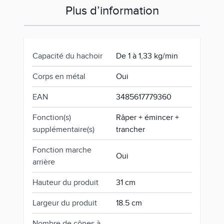
Plus d’information
Capacité du hachoir
De 1 à 1,33 kg/min
Corps en métal
Oui
EAN
3485617779360
Fonction(s)
Râper + émincer +
supplémentaire(s)
trancher
Fonction marche
Oui
arrière
Hauteur du produit
31 cm
Largeur du produit
18.5 cm
Nombre de cônes à