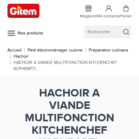
Allez au contenu
Magasins
Me connecter
Panier
Nos produits
Accueil
/
Petit électroménager cuisine
/
Préparation culinaire
/
Hachoir
/
HACHOIR A VIANDE MULTIFONCTION KITCHENCHEF
KCPHR8PTL
HACHOIR A
VIANDE
MULTIFONCTION
KITCHENCHEF