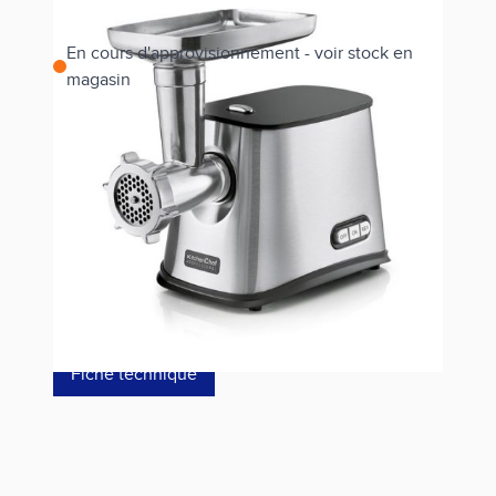
En cours d'approvisionnement - voir stock en
magasin
Estimer les frais de port
Référence
KCPHR8PTL
139,00 €
dont éco-p
0,58 €
Fiche technique