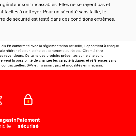
frigérateur sont incassables. Elles ne se rayent pas et
nt faciles à nettoyer. Pour un sécurité sans faille, le
rre de sécurité est testé dans des conditions extrêmes.
is En conformité avec la réglementation actuelle, il appartient à chaque
le référencée sur le site est adhérente au réseau Gitem à titre
les revendeurs. Certains des produits présentés sur le site sont
ervent la possibilité de changer les caractéristiques et références sans
ontractuelles. SAV et livraison : prix et modalités en magasin.
Paiement
agasin
sécurisé
icile