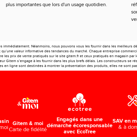
plus importantes que lors d'un usage quotidien.
ré
so
ve
es immédiatement. Néanmoins, nous pouvons vous les fournir dans les meilleurs déla
ont qu’une valeur informative des tendances du marché. Chaque entreprise commercia
e les prix de vente pratiqués sur le site gitem.fr et ceux pratiqués en magasin par 
r Gitem s’engage à les fournir dans les plus brefs délais. Les constructeurs se rés
 en ligne sont destinées à montrer la présentation des produits, elles ne sont pas c
Engagés dans une
SAV en m
asin
Gitem & moi
démarche écoresponsable
& à dom
 moi
Carte de fidélité
avec EcoTree