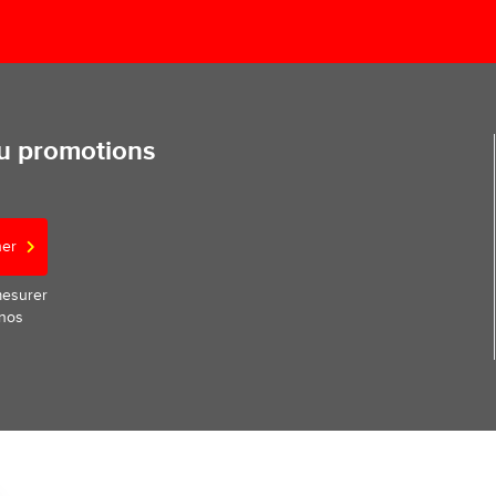
ou promotions
ner
mesurer
 nos