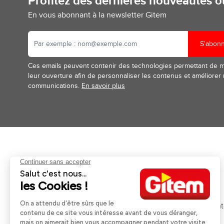
Profitez des dernières nouveautés 
En vous abonnant à la newsletter Gitem
S'abon
Ces emails peuvent contenir des technologies permettant de 
leur ouverture afin de personnaliser les contenus et améliorer
communications.
En savoir plus
Aides et informations
Services
Retour et remboursement
Pose et services
Moyens de paiement
Financement
Nos guides d'achat
Service Après Ven
Livraison et retrait