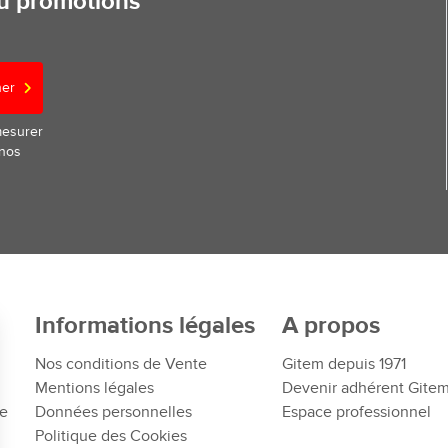
ou promotions
ner
mesurer
 nos
Informations légales
A propos
Nos conditions de Vente
Gitem depuis 1971
Mentions légales
Devenir adhérent Gite
te
Données personnelles
Espace professionnel
Politique des Cookies