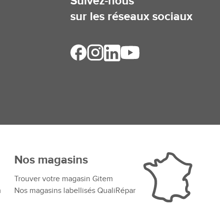
Suivez-nous
sur les réseaux sociaux
Nos magasins
Trouver votre magasin Gitem
m
Nos magasins labellisés QualiRépar