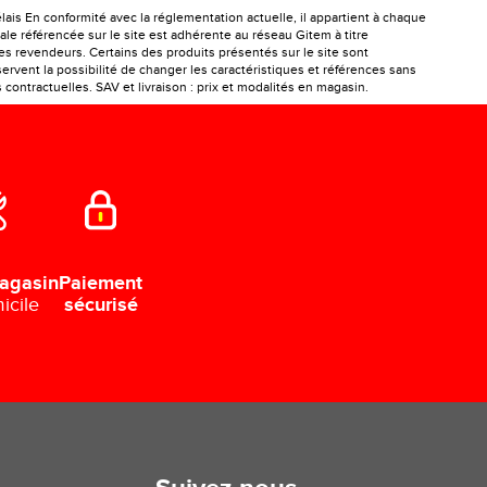
is En conformité avec la réglementation actuelle, il appartient à chaque
le référencée sur le site est adhérente au réseau Gitem à titre
les revendeurs. Certains des produits présentés sur le site sont
ervent la possibilité de changer les caractéristiques et références sans
ontractuelles. SAV et livraison : prix et modalités en magasin.
Paiement
agasin
sécurisé
icile