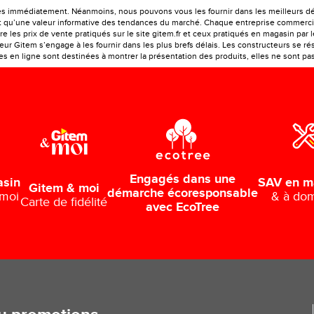
es immédiatement. Néanmoins, nous pouvons vous les fournir dans les meilleurs déla
ont qu’une valeur informative des tendances du marché. Chaque entreprise commercia
e les prix de vente pratiqués sur le site gitem.fr et ceux pratiqués en magasin par 
r Gitem s’engage à les fournir dans les plus brefs délais. Les constructeurs se rés
 en ligne sont destinées à montrer la présentation des produits, elles ne sont pas c
Engagés dans une
SAV en m
asin
Gitem & moi
démarche écoresponsable
& à dom
 moi
Carte de fidélité
avec EcoTree