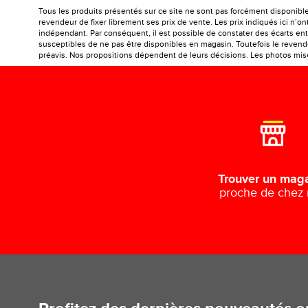
Tous les produits présentés sur ce site ne sont pas forcément disponibl
revendeur de fixer librement ses prix de vente. Les prix indiqués ici n’
indépendant. Par conséquent, il est possible de constater des écarts entr
susceptibles de ne pas être disponibles en magasin. Toutefois le revendeu
préavis. Nos propositions dépendent de leurs décisions. Les photos mises
Trouver un mag
proche de chez