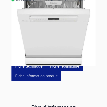
Disponible en ligne - Voir stock en magasin
Estimer les frais de port
Référence
G7600SC AUTODOS BB
1 509,00 €
dont éco-p
15,42 €
Fiche technique
Fiche réparabilité
Fiche information produit