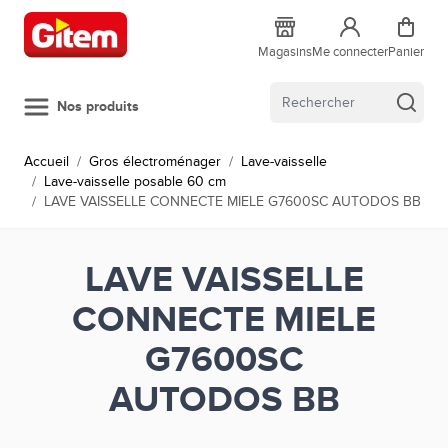
Allez au contenu
Magasins
Me connecter
Panier
Nos produits
Accueil
/
Gros électroménager
/
Lave-vaisselle
/
Lave-vaisselle posable 60 cm
/
LAVE VAISSELLE CONNECTE MIELE G7600SC AUTODOS BB
LAVE VAISSELLE
CONNECTE MIELE
G7600SC
AUTODOS BB