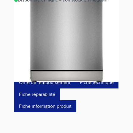
Disponible en ligne - Voir stock en magasin
Estimer les frais de port
Référence
SMS4ELI06F
949,00 €
dont éco-p
15,42 €
Offre de remboursement
Fiche technique
Fiche réparabilité
Fiche information produit