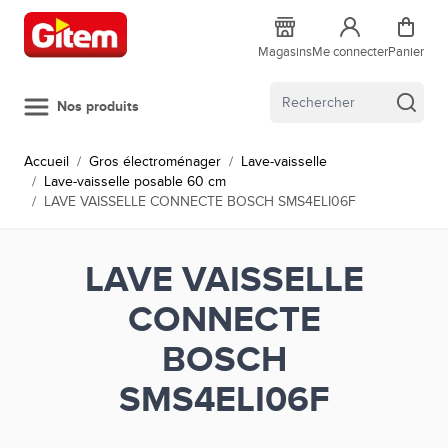
Allez au contenu
Magasins
Me connecter
Panier
Nos produits
Accueil
/
Gros électroménager
/
Lave-vaisselle
/
Lave-vaisselle posable 60 cm
/
LAVE VAISSELLE CONNECTE BOSCH SMS4ELI06F
LAVE VAISSELLE
CONNECTE
BOSCH
SMS4ELI06F