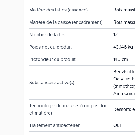
Matière des lattes (essence)
Bois mass
Matière de la caisse (encadrement)
Bois mass
Nombre de lattes
12
Poids net du produit
43.146 kg
Profondeur du produit
140 cm
Benzisoth
Octylisoth
Substance(s) active(s)
(trimethox
Ammonium
Technologie du matelas (composition
Ressorts 
et matière)
Traitement antibactérien
Oui