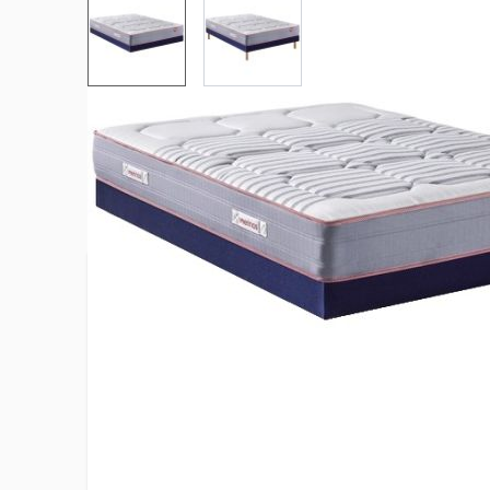
View larger image
View larger image
Plus d’information
Certification Oeko Tex Standard 100
Oui
Collection
Marinière I
Confort du matelas
Soutien f
Confort du sommier
Ferme
Densité du matelas
Mousse Er