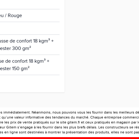
eu / Rouge
usse de confort 18 kgm³ +
yester 300 gm²
se de confort 18 kgm³ +
yester 150 gm²
es immédiatement. Néanmoins, nous pouvons vous les fournir dans les meilleurs déla
ont qu’une valeur informative des tendances du marché. Chaque entreprise commercia
e les prix de vente pratiqués sur le site gitem.fr et ceux pratiqués en magasin par 
r Gitem s’engage à les fournir dans les plus brefs délais. Les constructeurs se rés
 en ligne sont destinées à montrer la présentation des produits, elles ne sont pas c