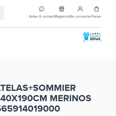
Aides & contact
Magasins
Me connecter
Panier
ATELAS+SOMMIER
140X190CM MERINOS
665914019000