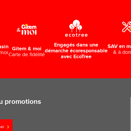
Engagés dans une
SAV en m
asin
Gitem & moi
démarche écoresponsable
& à dom
 moi
Carte de fidélité
avec EcoTree
ou promotions
ner