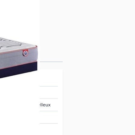
I Stylo II
erme et accueil moelleux
gosoft 32 kg/m3