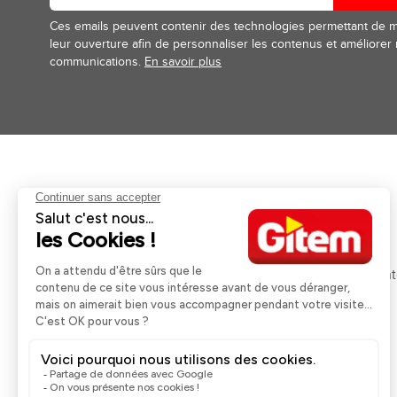
Ces emails peuvent contenir des technologies permettant de 
leur ouverture afin de personnaliser les contenus et améliorer
communications.
En savoir plus
Aides et informations
Services
Retour et remboursement
Pose et services
Moyens de paiement
Financement
Nos guides d'achat
Service Après Ven
Livraison et retrait
Rappels Produits
Une question ?
Contactez-nous