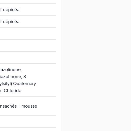
if dépicéa
if dépicéa
iazolinone,
iazolinone, 3-
ylsilyl) Quaternary
 Chloride
ensachés + mousse