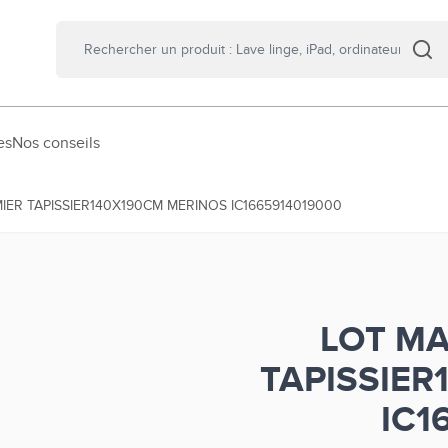
es
Nos conseils
ER TAPISSIER140X190CM MERINOS IC1665914019000
LOT M
TAPISSIER
IC1