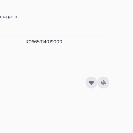
n magasin
IC1665914019000
Quantité