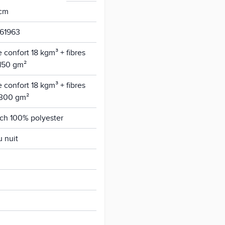
 cm
61963
confort 18 kgm³ + fibres
 150 gm²
confort 18 kgm³ + fibres
 300 gm²
tch 100% polyester
 nuit