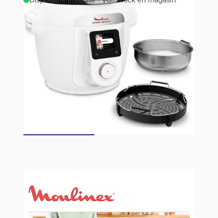
Disponible en ligne - Voir stock en magasin
Estimer les frais de port
Référence
CE9721F0
399,00 €
Fiche technique