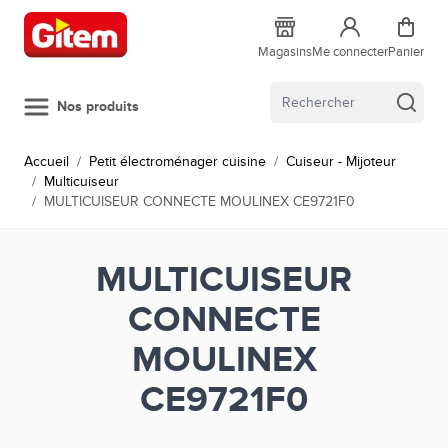
Allez au contenu
Magasins
Me connecter
Panier
Nos produits
Accueil
/
Petit électroménager cuisine
/
Cuiseur - Mijoteur
/
Multicuiseur
/
MULTICUISEUR CONNECTE MOULINEX CE9721F0
MULTICUISEUR
CONNECTE
MOULINEX
CE9721F0