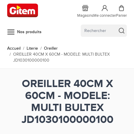
Allez au contenu
Magasins
Me connecter
Panier
Nos produits
Accueil
/
Literie
/
Oreiller
/
OREILLER 40CM X 60CM - MODELE: MULTI BULTEX
JD1030100000100
OREILLER 40CM X
60CM - MODELE:
MULTI BULTEX
JD1030100000100