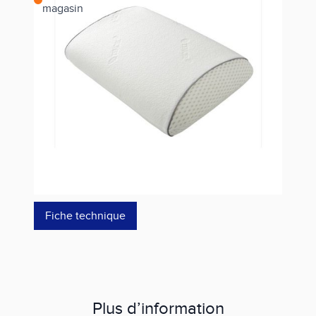
magasin
Estimer les frais de port
Référence
JD1030100000100
79,99 €
59,99 €
dont éco-p
0,36 €
Fiche technique
Plus d’information