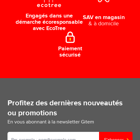
Engagés dans une
SAV en magasin
démarche écoresponsable
& à domicile
avec EcoTree
Paiement
sécurisé
Profitez des dernières nouveautés
ou promotions
En vous abonnant à la newsletter Gitem
S'abonner