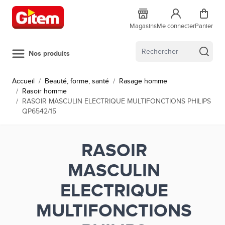
Allez au contenu
Magasins
Me connecter
Panier
Nos produits
Accueil
/
Beauté, forme, santé
/
Rasage homme
/
Rasoir homme
/
RASOIR MASCULIN ELECTRIQUE MULTIFONCTIONS PHILIPS
QP6542/15
RASOIR
MASCULIN
ELECTRIQUE
MULTIFONCTIONS