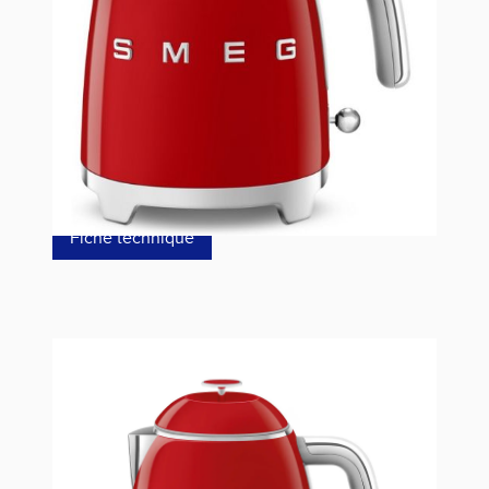
Référence
KLF05RDEU
129,00 €
dont éco-p
0,41 €
Fiche technique