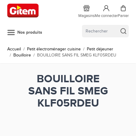
Allez au contenu
Magasins
Me connecter
Panier
Nos produits
Accueil
/
Petit électroménager cuisine
/
Petit déjeuner
/
Bouilloire
/
BOUILLOIRE SANS FIL SMEG KLF05RDEU
BOUILLOIRE
SANS FIL SMEG
KLF05RDEU