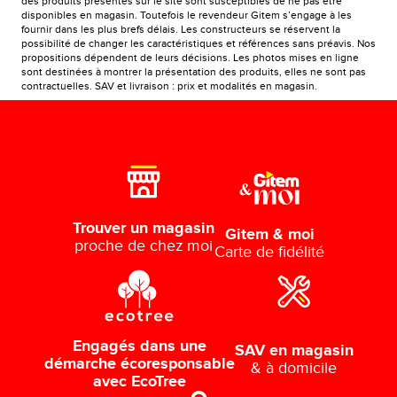
des produits présentés sur le site sont susceptibles de ne pas être
disponibles en magasin. Toutefois le revendeur Gitem s’engage à les
fournir dans les plus brefs délais. Les constructeurs se réservent la
possibilité de changer les caractéristiques et références sans préavis. Nos
propositions dépendent de leurs décisions. Les photos mises en ligne
sont destinées à montrer la présentation des produits, elles ne sont pas
contractuelles. SAV et livraison : prix et modalités en magasin.
Trouver un magasin
Gitem & moi
proche de chez moi
Carte de fidélité
Engagés dans une
SAV en magasin
démarche écoresponsable
& à domicile
avec EcoTree