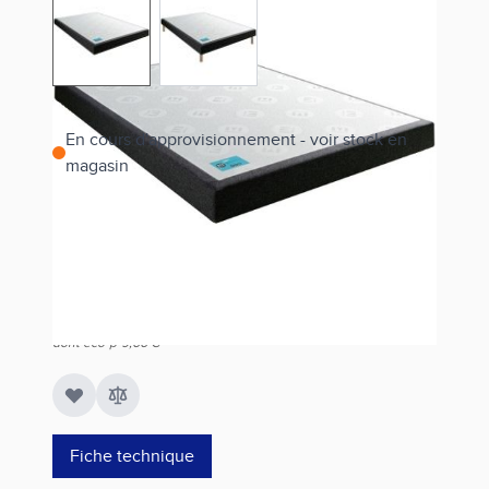
View larger image
View larger image
En cours d'approvisionnement - voir stock en
magasin
Estimer les frais de port
Référence
AC1621616020000
678,00 €
dont éco-p
9,66 €
Fiche technique