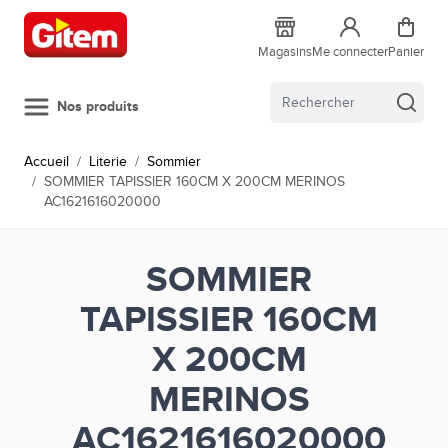
Allez au contenu
Magasins
Me connecter
Panier
Nos produits
Accueil
/
Literie
/
Sommier
/
SOMMIER TAPISSIER 160CM X 200CM MERINOS
AC1621616020000
SOMMIER
TAPISSIER 160CM
X 200CM
MERINOS
AC1621616020000