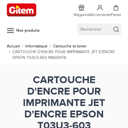
Allez au contenu
Magasins
Me connecter
Panier
Nos produits
Accueil
/
Informatique
/
Cartouche et toner
/
CARTOUCHE D'ENCRE POUR IMPRIMANTE JET D'ENCRE
EPSON T03U3-603 MAGENTA
CARTOUCHE
D'ENCRE POUR
IMPRIMANTE JET
D'ENCRE EPSON
T03U3-603