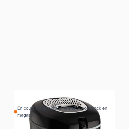
En cours d'approvisionnement - voir stock en
magasin
Estimer les frais de port