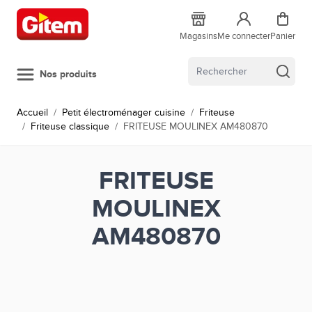
Allez au contenu
Magasins
Me connecter
Panier
Nos produits
Accueil
/
Petit électroménager cuisine
/
Friteuse
/
Friteuse classique
/
FRITEUSE MOULINEX AM480870
FRITEUSE
MOULINEX
AM480870