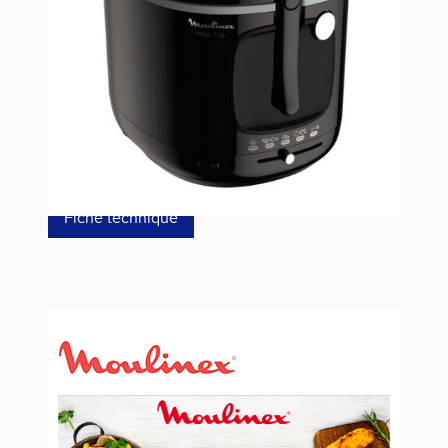
Référence
AM480870
129,00 €
dont éco-p
0,42 €
Fiche technique