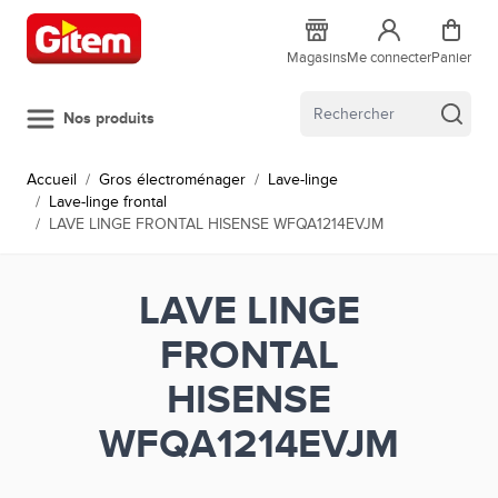
Allez au contenu
Magasins
Me connecter
Panier
Nos produits
Accueil
/
Gros électroménager
/
Lave-linge
/
Lave-linge frontal
/
LAVE LINGE FRONTAL HISENSE WFQA1214EVJM
LAVE LINGE
FRONTAL
HISENSE
WFQA1214EVJM