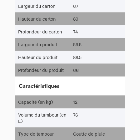
Largeur du carton
67
Hauteur du carton
89
Profondeur du carton
74
Largeur du produit
59.5
Hauteur du produit
88.5
Profondeur du produit
66
Caractéristiques
Capacité (en kg)
12
Volume du tambour (en
76
L)
Type de tambour
Goutte de pluie