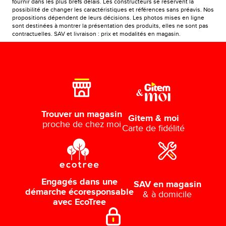
fournir dans les plus brefs délais. Les constructeurs se réservent la
possibilité de changer les caractéristiques et références sans préavis. Nos
propositions dépendent de leurs décisions. Les photos mises en ligne
sont destinées à montrer la présentation des produits, elles ne sont pas
contractuelles. SAV et livraison : prix et modalités en magasin.
Trouver un magasin
Gitem & moi
proche de chez moi
Carte de fidélité
Engagés dans une
SAV en magasin
démarche écoresponsable
& à domicile
avec EcoTree