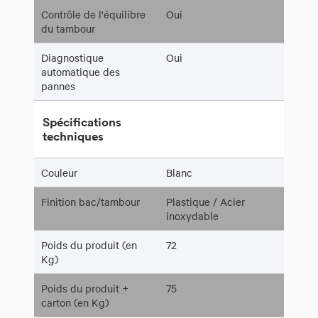
Contrôle de l'équilibre
Oui
du tambour
Diagnostique
Oui
automatique des
pannes
Spécifications
techniques
Couleur
Blanc
Finition bac/tambour
Plastique / Acier
inoxydable
Poids du produit (en
72
Kg)
Poids du produit +
75
carton (en Kg)