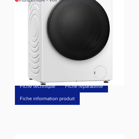
Indisponible - voir stock en magasin
Estimer les frais de port
Référence
WFQA1214EVJM
649,00 €
dont éco-p
15,42 €
Fiche technique
Fiche réparabilité
Fiche information produit