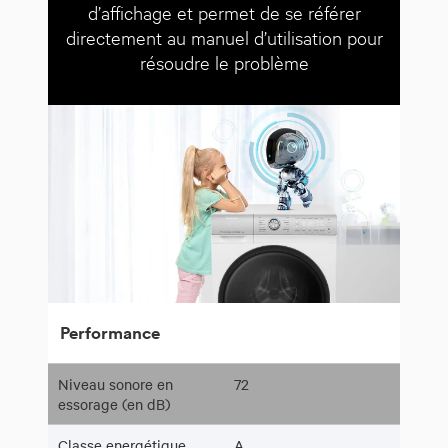
d’affichage et permet de se référer
directement au manuel d’utilisation pour
résoudre le problème
Performance
Niveau sonore en
72
essorage (en dB)
Classe energétique
A