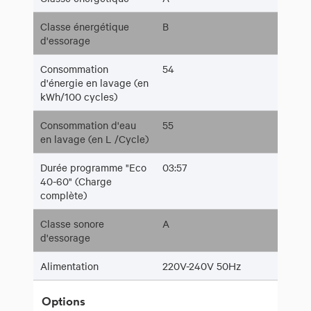
Classe énergétique
B
d'essorage
Consommation
54
d'énergie en lavage (en
kWh/100 cycles)
Consommation d'eau
55
en lavage (en L /Cycle)
Durée programme "Eco
03:57
40-60" (Charge
complète)
Classe sonore
A
d'essorage
Alimentation
220V-240V 50Hz
Options