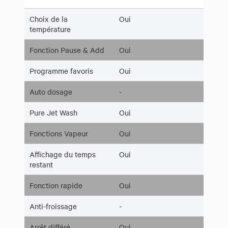
Choix de la
Oui
température
Fonction Pause & Add
Oui
Programme favoris
Oui
Auto dosage
-
Pure Jet Wash
Oui
Fonctions Vapeur
Oui
Affichage du temps
Oui
restant
Fonction rapide
Oui
Anti-froissage
-
Arrêt différé
Oui