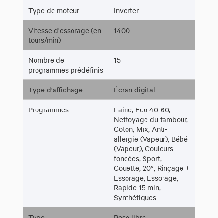
Type de moteur
Inverter
Vitesse d'essorage (en
1400
tours/min)
Nombre de
15
programmes prédéfinis
Type d'affichage
Écran digital
Programmes
Laine, Eco 40-60,
Nettoyage du tambour,
Coton, Mix, Anti-
allergie (Vapeur), Bébé
(Vapeur), Couleurs
foncées, Sport,
Couette, 20°, Rinçage +
Essorage, Essorage,
Rapide 15 min,
Synthétiques
Type
Pose libre