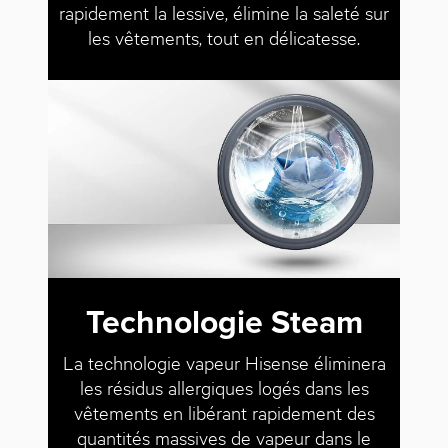
rapidement la lessive, élimine la saleté sur
les vêtements, tout en délicatesse.
Technologie Steam
La technologie vapeur Hisense éliminera
les résidus allergiques logés dans les
vêtements en libérant rapidement des
quantités massives de vapeur dans le