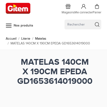
Allez au contenu
Magasins
Me connecter
Panier
Nos produits
Accueil
/
Literie
/
Matelas
/
MATELAS 140CM X 190CM EPEDA GD1653614019000
MATELAS 140CM
X 190CM EPEDA
GD1653614019000