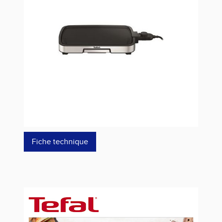
Estimer les frais de port
Référence
CB630D10
74,99 €
64,99 €
dont éco-p
0,36 €
Fiche technique