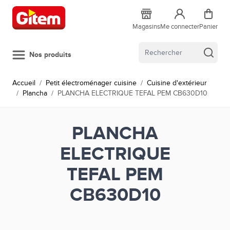
Allez au contenu
Magasins
Me connecter
Panier
Nos produits
Accueil
/
Petit électroménager cuisine
/
Cuisine d'extérieur
/
Plancha
/
PLANCHA ELECTRIQUE TEFAL PEM CB630D10
PLANCHA
ELECTRIQUE
TEFAL PEM
CB630D10