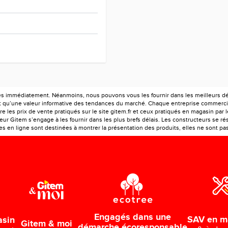
es immédiatement. Néanmoins, nous pouvons vous les fournir dans les meilleurs déla
ont qu’une valeur informative des tendances du marché. Chaque entreprise commercia
e les prix de vente pratiqués sur le site gitem.fr et ceux pratiqués en magasin par 
r Gitem s’engage à les fournir dans les plus brefs délais. Les constructeurs se rés
 en ligne sont destinées à montrer la présentation des produits, elles ne sont pas c
Engagés dans une
SAV en m
asin
Gitem & moi
démarche écoresponsable