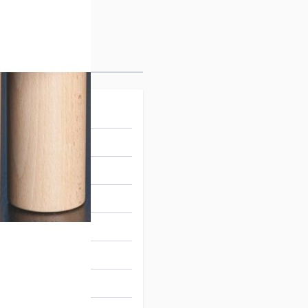
apissier
02015
 VERNIS CLAIR