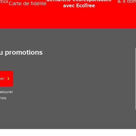
& à dom
 moi
Carte de fidélité
avec EcoTree
ou promotions
ner
mesurer
 nos