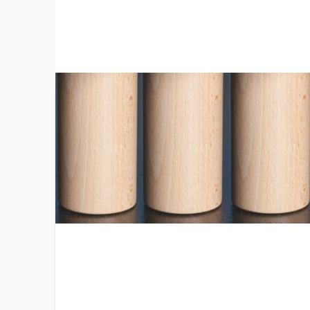
Plus d’information
Compatibilité
Sommier t
Conditionnement de vente
4
EAN
36608771
Hauteur
17 cm
Largeur du produit
6 cm
Modèle
CYLINDRE
Poids net du produit
1.31 kg