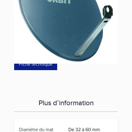
Référence
OA36H
64,00 €
dont éco-p
0,07 €
Fiche technique
Plus d’information
Diamètre du mat
De 32 à 60 mm