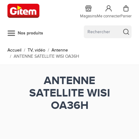
Allez au contenu
Magasins
Me connecter
Panier
Nos produits
Accueil
/
TV, vidéo
/
Antenne
/
ANTENNE SATELLITE WISI OA36H
ANTENNE
SATELLITE WISI
OA36H