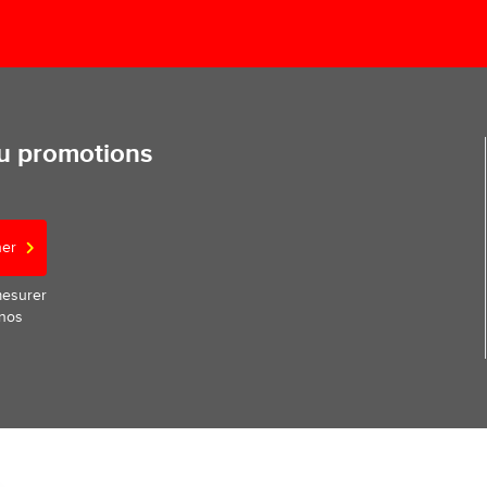
ou promotions
ner
mesurer
 nos