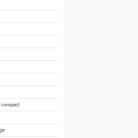
r compact
uge