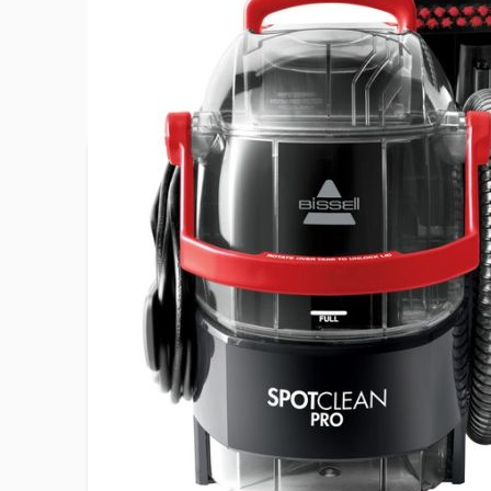
Plus d’information
Outil 8 cm
Accessoire(s) fourni(s)
15 cm tach
détergent
Capacité du réservoir d'eau propre
2,9 L
Capacité du réservoir d'eau sale
3,5 L
Débit d'air
NC dm3/s
Dépression
NC kPa
EAN
00111202