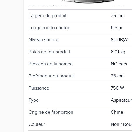
Hauteur du produit
36 cm
Largeur du produit
25 cm
Longueur du cordon
6,5 m
Niveau sonore
84 dB(A)
Poids net du produit
6.01 kg
Pression de la pompe
NC bars
Profondeur du produit
36 cm
Puissance
750 W
Type
Aspirateu
Origine de fabrication
Chine
Couleur
Noir / Ro