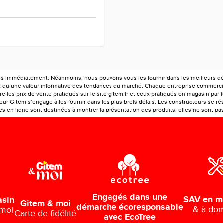
es immédiatement. Néanmoins, nous pouvons vous les fournir dans les meilleurs déla
ont qu’une valeur informative des tendances du marché. Chaque entreprise commercia
e les prix de vente pratiqués sur le site gitem.fr et ceux pratiqués en magasin par 
r Gitem s’engage à les fournir dans les plus brefs délais. Les constructeurs se rés
 en ligne sont destinées à montrer la présentation des produits, elles ne sont pas c
Engagés dans une
SAV en m
asin
Gitem & moi
démarche écoresponsable
& à dom
 moi
Carte de fidélité
avec EcoTree