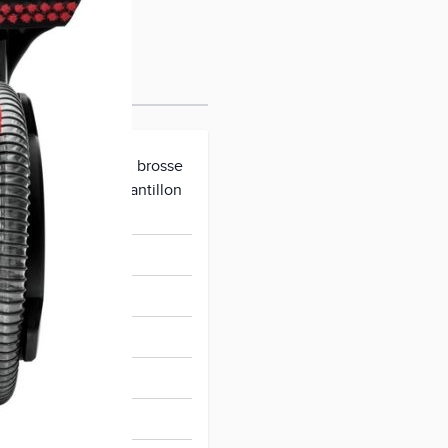
 taches résistantes, brosse
es résistantes, échantillon
 Oxygen Boost
38679