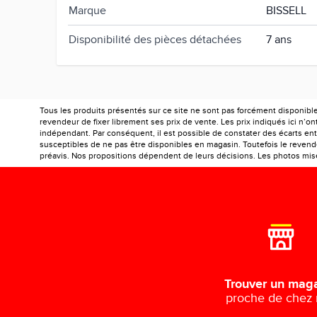
Marque
BISSELL
Disponibilité des pièces détachées
7 ans
Tous les produits présentés sur ce site ne sont pas forcément disponibl
revendeur de fixer librement ses prix de vente. Les prix indiqués ici n’
indépendant. Par conséquent, il est possible de constater des écarts entr
susceptibles de ne pas être disponibles en magasin. Toutefois le revendeu
préavis. Nos propositions dépendent de leurs décisions. Les photos mises
Trouver un mag
proche de chez