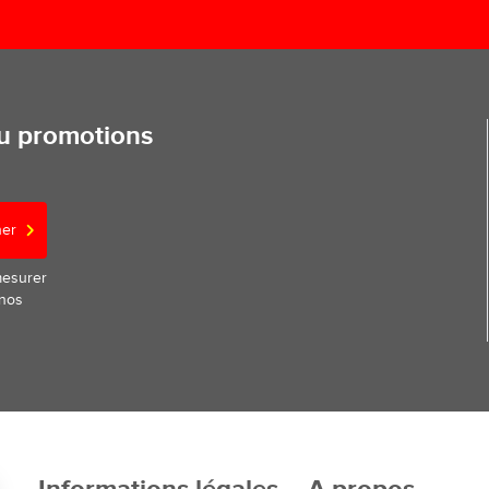
ou promotions
ner
mesurer
 nos