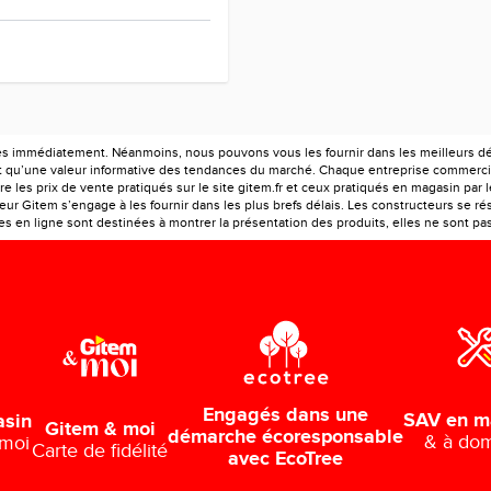
es immédiatement. Néanmoins, nous pouvons vous les fournir dans les meilleurs déla
ont qu’une valeur informative des tendances du marché. Chaque entreprise commercia
e les prix de vente pratiqués sur le site gitem.fr et ceux pratiqués en magasin par 
r Gitem s’engage à les fournir dans les plus brefs délais. Les constructeurs se rés
 en ligne sont destinées à montrer la présentation des produits, elles ne sont pas c
Engagés dans une
SAV en m
asin
Gitem & moi
démarche écoresponsable
& à dom
 moi
Carte de fidélité
avec EcoTree