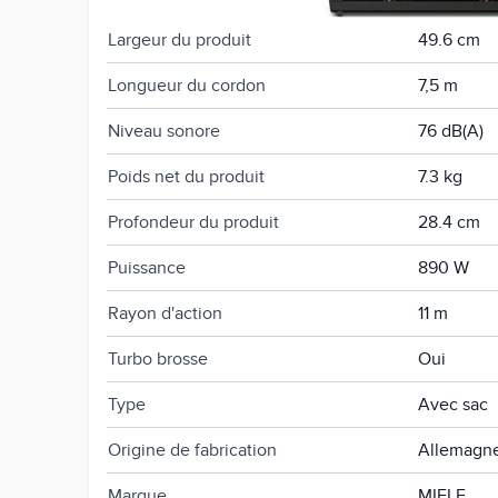
Largeur du produit
49.6 cm
Longueur du cordon
7,5 m
Niveau sonore
76 dB(A)
Poids net du produit
7.3 kg
Profondeur du produit
28.4 cm
Puissance
890 W
Rayon d'action
11 m
Turbo brosse
Oui
Type
Avec sac
Origine de fabrication
Allemagn
Marque
MIELE