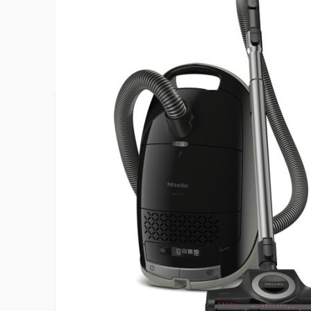
Plus d’information
Suceur XL
coussin, s
Accessoire(s) fourni(s)
avec poils
pour 1 an 
Alimentation
Secteur
Capacité du sac à poussière
4,5 L
EAN
40025167
Hauteur du produit
22.7 cm
Indice de réparabilité
7,6