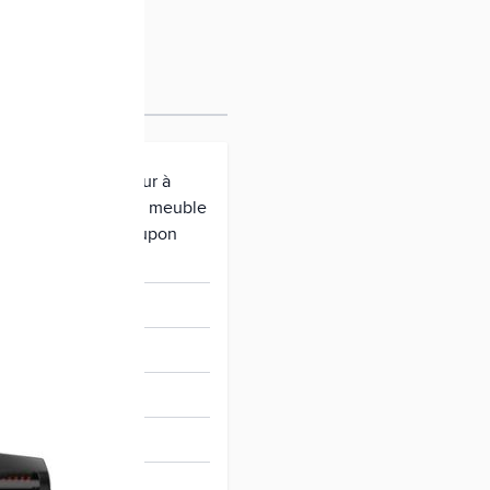
 Flex SFD 20, suceur à
uceur plat, brosse à meuble
 synthétiques, 1 coupon
de sac offert
95278