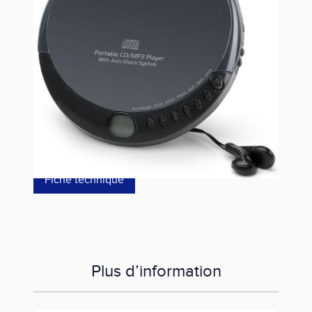
Estimer les frais de port
Référence
M900DM
39,00 €
dont éco-p
0,07 €
Fiche technique
Plus d’information