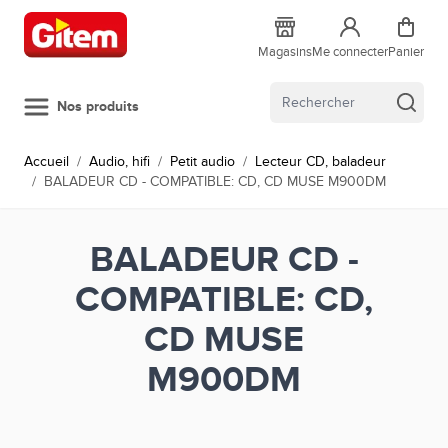
Allez au contenu
Magasins
Me connecter
Panier
Nos produits
Accueil
/
Audio, hifi
/
Petit audio
/
Lecteur CD, baladeur
/
BALADEUR CD - COMPATIBLE: CD, CD MUSE M900DM
BALADEUR CD -
COMPATIBLE: CD,
CD MUSE
M900DM