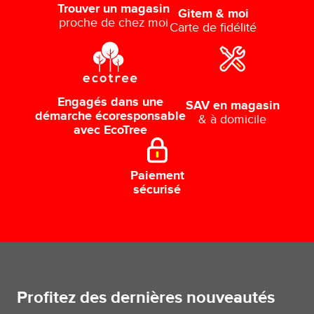
Trouver un magasin
Gitem & moi
proche de chez moi
Carte de fidélité
Engagés dans une
SAV en magasin
démarche écoresponsable
& à domicile
avec EcoTree
Paiement
sécurisé
Profitez des dernières nouveautés