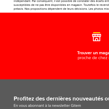
indépendant. Par conséquent, il est possible de constater des écarts entr
susceptibles de ne pas être disponibles en magasin. Toutefois le revendeu
préavis. Nos propositions dépendent de leurs décisions. Les photos mises
Trouver un mag
proche de chez
Profitez des dernières nouveautés 
En vous abonnant à la newsletter Gitem