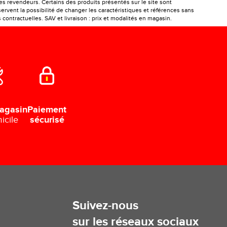
les revendeurs. Certains des produits présentés sur le site sont
ervent la possibilité de changer les caractéristiques et références sans
ontractuelles. SAV et livraison : prix et modalités en magasin.
Paiement
agasin
sécurisé
icile
Suivez-nous
sur les réseaux sociaux