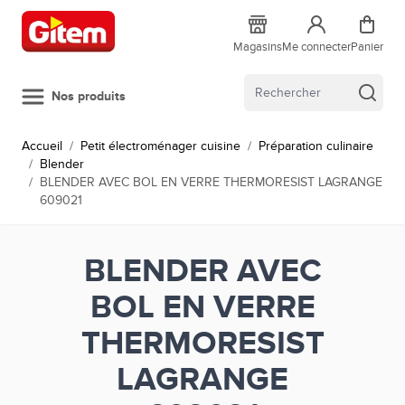
Allez au contenu
Magasins
Me connecter
Panier
Nos produits
Accueil
/
Petit électroménager cuisine
/
Préparation culinaire
/
Blender
/
BLENDER AVEC BOL EN VERRE THERMORESIST LAGRANGE
609021
BLENDER AVEC
BOL EN VERRE
THERMORESIST
LAGRANGE