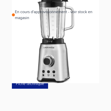
En cours d'approvisionnement - voir stock en
magasin
Estimer les frais de port
Référence
609021
99,00 €
dont éco-p
0,40 €
Fiche technique