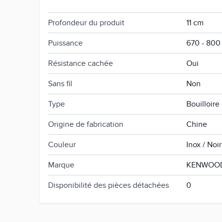
Poids net du produit
0.622 kg
Profondeur du produit
11 cm
Puissance
670 - 800
Résistance cachée
Oui
Sans fil
Non
Type
Bouilloire
Origine de fabrication
Chine
Couleur
Inox / Noir
Marque
KENWOO
Disponibilité des pièces détachées
0