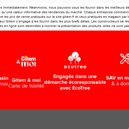
es immédiatement. Néanmoins, nous pouvons vous les fournir dans les meilleurs déla
ont qu’une valeur informative des tendances du marché. Chaque entreprise commercia
e les prix de vente pratiqués sur le site gitem.fr et ceux pratiqués en magasin par 
r Gitem s’engage à les fournir dans les plus brefs délais. Les constructeurs se rés
 en ligne sont destinées à montrer la présentation des produits, elles ne sont pas c
Engagés dans une
SAV en m
asin
Gitem & moi
démarche écoresponsable
& à dom
 moi
Carte de fidélité
avec EcoTree