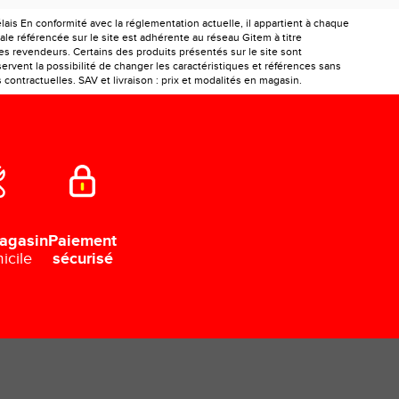
is En conformité avec la réglementation actuelle, il appartient à chaque
le référencée sur le site est adhérente au réseau Gitem à titre
les revendeurs. Certains des produits présentés sur le site sont
ervent la possibilité de changer les caractéristiques et références sans
ontractuelles. SAV et livraison : prix et modalités en magasin.
Paiement
agasin
sécurisé
icile