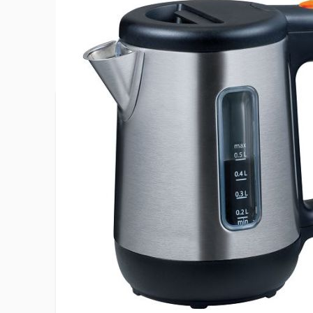
Plus d’information
Arrêt automatique
Oui
Capacité
0,5 L
EAN
50114231
Filtre anti calcaire
Amovible
Hauteur du produit
15.5 cm
Largeur du produit
19 cm
Niveau d'eau gradué
Oui