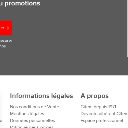
ou promotions
ner
mesurer
 nos
Informations légales
A propos
Nos conditions de Vente
Gitem depuis 1971
Mentions légales
Devenir adhérent Gite
te
Données personnelles
Espace professionnel
Politique des Cookies