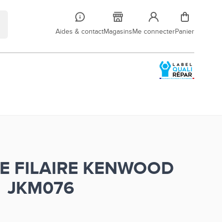
Aides & contact
Magasins
Me connecter
Panier
E FILAIRE KENWOOD
JKM076