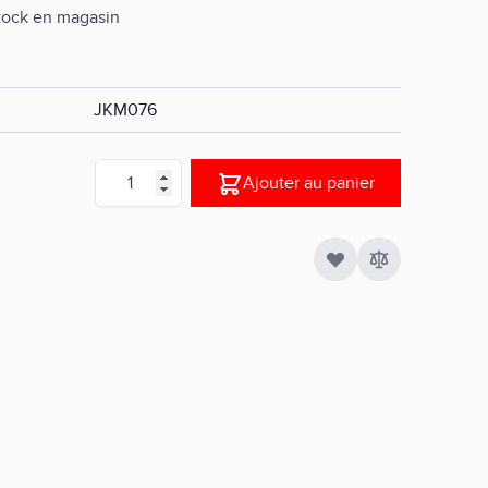
stock en magasin
JKM076
Quantité
Ajouter au panier