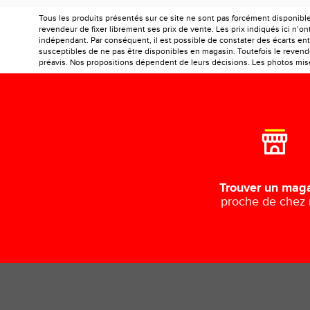
Tous les produits présentés sur ce site ne sont pas forcément disponibl
revendeur de fixer librement ses prix de vente. Les prix indiqués ici n’
indépendant. Par conséquent, il est possible de constater des écarts entr
susceptibles de ne pas être disponibles en magasin. Toutefois le revendeu
préavis. Nos propositions dépendent de leurs décisions. Les photos mises
Trouver un mag
proche de chez