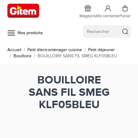
Allez au contenu
Magasins
Me connecter
Panier
Nos produits
Accueil
/
Petit électroménager cuisine
/
Petit déjeuner
/
Bouilloire
/
BOUILLOIRE SANS FIL SMEG KLF05BLEU
BOUILLOIRE
SANS FIL SMEG
KLF05BLEU