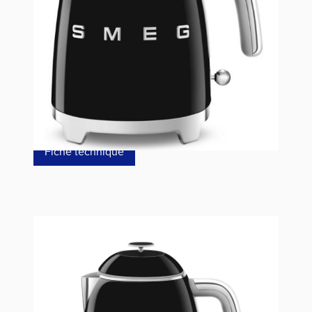
Référence
KLF05BLEU
129,00 €
dont éco-p
0,41 €
Fiche technique