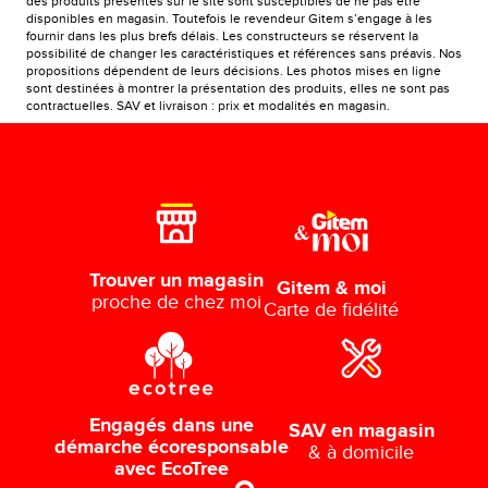
des produits présentés sur le site sont susceptibles de ne pas être
disponibles en magasin. Toutefois le revendeur Gitem s’engage à les
fournir dans les plus brefs délais. Les constructeurs se réservent la
possibilité de changer les caractéristiques et références sans préavis. Nos
propositions dépendent de leurs décisions. Les photos mises en ligne
sont destinées à montrer la présentation des produits, elles ne sont pas
contractuelles. SAV et livraison : prix et modalités en magasin.
Trouver un magasin
Gitem & moi
proche de chez moi
Carte de fidélité
Engagés dans une
SAV en magasin
démarche écoresponsable
& à domicile
avec EcoTree