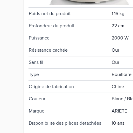
Niveau d'eau gradué
Oui
Poids net du produit
1.16 kg
Profondeur du produit
22 cm
Puissance
2000 W
Résistance cachée
Oui
Sans fil
Oui
Type
Bouilloire
Origine de fabrication
Chine
Couleur
Blanc / Bl
Marque
ARIETE
Disponibilité des pièces détachées
10 ans