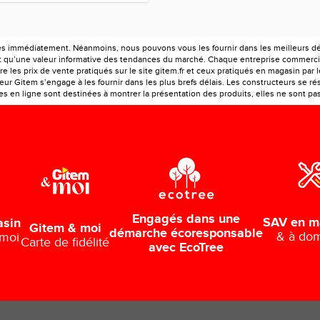
es immédiatement. Néanmoins, nous pouvons vous les fournir dans les meilleurs déla
ont qu’une valeur informative des tendances du marché. Chaque entreprise commercia
e les prix de vente pratiqués sur le site gitem.fr et ceux pratiqués en magasin par 
r Gitem s’engage à les fournir dans les plus brefs délais. Les constructeurs se rés
 en ligne sont destinées à montrer la présentation des produits, elles ne sont pas c
Engagés dans une
SAV en m
asin
Gitem & moi
démarche écoresponsable
& à dom
 moi
Carte de fidélité
avec EcoTree