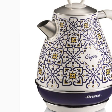
Plus d’information
Arrêt automatique
Oui
Base pivotante
360 °
Capacité
1,7 L
EAN
80037051
Filtre anti calcaire
Amovible
Hauteur du produit
26 cm
Largeur du produit
21 cm