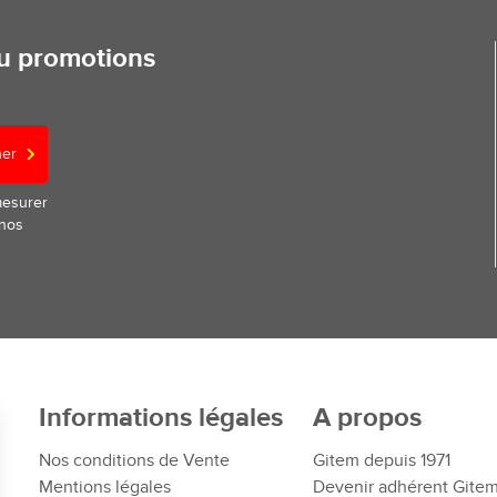
ou promotions
ner
mesurer
 nos
Informations légales
A propos
Nos conditions de Vente
Gitem depuis 1971
Mentions légales
Devenir adhérent Gite