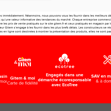
es immédiatement. Néanmoins, nous pouvons vous les fournir dans les meilleurs déla
ont qu’une valeur informative des tendances du marché. Chaque entreprise commercia
e les prix de vente pratiqués sur le site gitem.fr et ceux pratiqués en magasin par 
r Gitem s’engage à les fournir dans les plus brefs délais. Les constructeurs se rés
 en ligne sont destinées à montrer la présentation des produits, elles ne sont pas c
Engagés dans une
SAV en m
asin
Gitem & moi
démarche écoresponsable
& à dom
 moi
Carte de fidélité
avec EcoTree