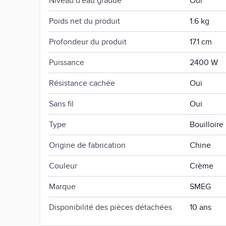
Niveau d'eau gradué
Oui
Poids net du produit
1.6 kg
Profondeur du produit
17.1 cm
Puissance
2400 W
Résistance cachée
Oui
Sans fil
Oui
Type
Bouilloire
Origine de fabrication
Chine
Couleur
Crème
Marque
SMEG
Disponibilité des pièces détachées
10 ans