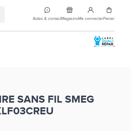
Aides & contact
Magasins
Me connecter
Panier
IRE SANS FIL SMEG
KLF03CREU