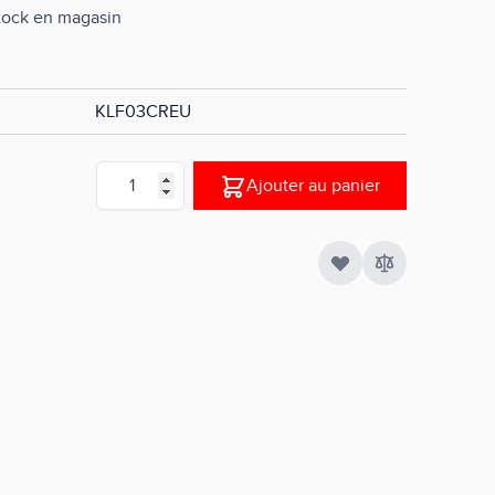
stock en magasin
KLF03CREU
Quantité
Ajouter au panier