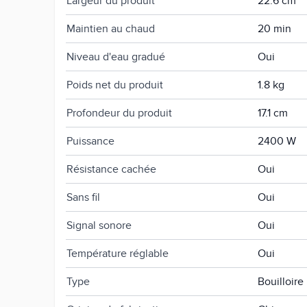
Largeur du produit
22.6 cm
Maintien au chaud
20 min
Niveau d'eau gradué
Oui
Poids net du produit
1.8 kg
Profondeur du produit
17.1 cm
Puissance
2400 W
Résistance cachée
Oui
Sans fil
Oui
Signal sonore
Oui
Température réglable
Oui
Type
Bouilloire