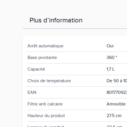
Plus d’information
Arrêt automatique
Oui
Base pivotante
360 °
Capacité
1,7 L
Choix de température
De 50 à 1
EAN
80177092
Filtre anti calcaire
Amovible
Hauteur du produit
27.5 cm