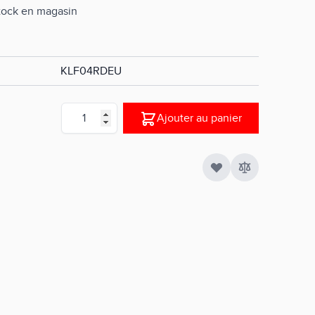
stock en magasin
KLF04RDEU
Quantité
Ajouter au panier