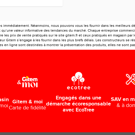
es immédiatement. Néanmoins, nous pouvons vous les fournir dans les meilleurs déla
ont qu’une valeur informative des tendances du marché. Chaque entreprise commercia
e les prix de vente pratiqués sur le site gitem.fr et ceux pratiqués en magasin par 
r Gitem s’engage à les fournir dans les plus brefs délais. Les constructeurs se rés
 en ligne sont destinées à montrer la présentation des produits, elles ne sont pas c
Engagés dans une
SAV en m
asin
Gitem & moi
démarche écoresponsable
& à dom
 moi
Carte de fidélité
avec EcoTree