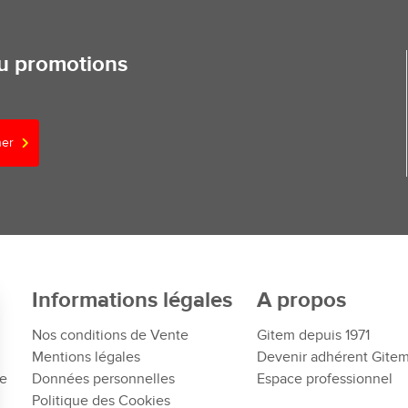
ou promotions
ner
Informations légales
A propos
Nos conditions de Vente
Gitem depuis 1971
Mentions légales
Devenir adhérent Gite
te
Données personnelles
Espace professionnel
Politique des Cookies