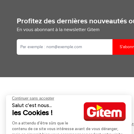
Profitez des dernières nouveautés 
En vous abonnant à la newsletter Gitem
S'abon
Aides et informations
Services
Retour et remboursement
Pose et services
Moyens de paiement
Financement
Nos guides d'achat
Service Après Ven
Livraison et retrait