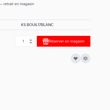
 — retrait en magasin
KS.BOUIL17BLANC
Quantité
Réserver en magasin