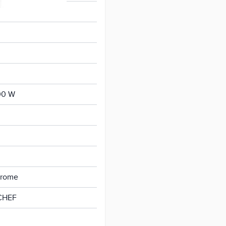
00 W
hrome
CHEF