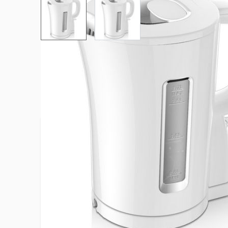
View larger image
View larger image
Plus d’information
Arrêt automatique
Oui
Capacité
1,7 L
EAN
34856177
Filtre anti calcaire
Amovible
Hauteur du produit
23.7 cm