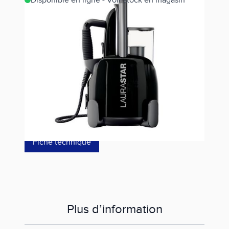
Disponible en ligne - Voir stock en magasin
Estimer les frais de port
Référence
LIFT PLUS BLACK EU
549,00 €
dont éco-p
2,05 €
Fiche technique
Plus d’information