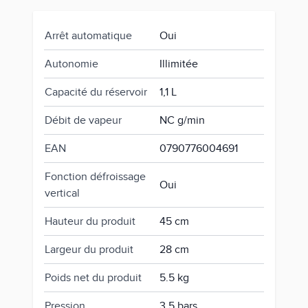
Arrêt automatique
Oui
Autonomie
Illimitée
Capacité du réservoir
1,1 L
Débit de vapeur
NC g/min
EAN
0790776004691
Fonction défroissage
Oui
vertical
Hauteur du produit
45 cm
Largeur du produit
28 cm
Poids net du produit
5.5 kg
Pression
3,5 bars