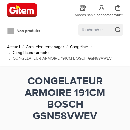
Allez au contenu
Magasins
Me connecter
Panier
Nos produits
Accueil
/
Gros électroménager
/
Congélateur
/
Congélateur armoire
/
CONGELATEUR ARMOIRE 191CM BOSCH GSN58VWEV
CONGELATEUR
ARMOIRE 191CM
BOSCH
GSN58VWEV