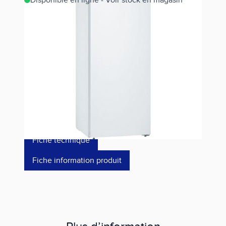
Disponible en ligne - Voir stock en magasin
Estimer les frais de port
Référence
GSN58VWEV
1 199,00 €
dont éco-p
30,20 €
Fiche technique
Fiche information produit