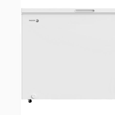
Plus d’information
Autonomie en cas de coupure
32 h
Classe climatique
SN-T(+10 à
Classe d'efficacité énergétique
E
Classe d'émission de bruit
C
Consommation d'énergie annuelle
231 kWh/a
EAN
5906006
Emission de bruit acoustique dans l'air
41 dB(A)