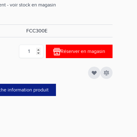
nt - voir stock en magasin
FCC300E
Quantité
Réserver en magasin
che information produit