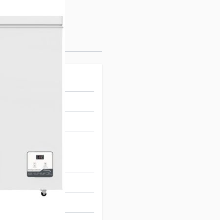
 +43 °C)
n
943035