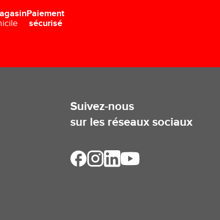
Paiement
agasin
sécurisé
icile
Suivez-nous
sur les réseaux sociaux