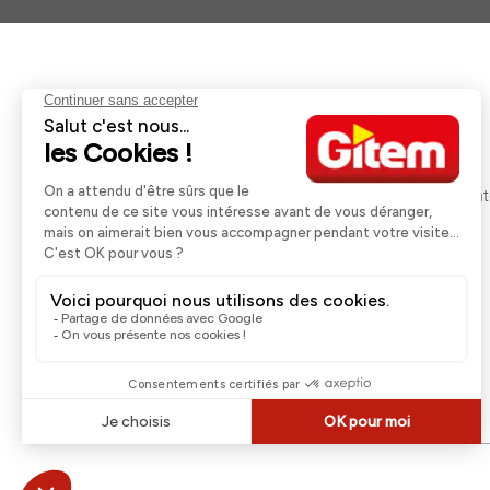
Aides et informations
Services
Retour et remboursement
Pose et services
Moyens de paiement
Financement
Nos guides d'achat
Service Après Ven
Livraison et retrait
Rappels Produits
Une question ?
Contactez-nous