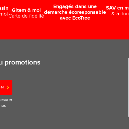
Engagés dans une
SAV en m
asin
Gitem & moi
démarche écoresponsable
& à dom
 moi
Carte de fidélité
avec EcoTree
ou promotions
ner
mesurer
 nos