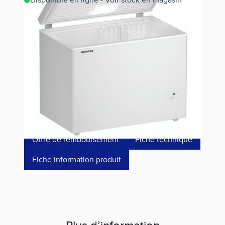
Disponible en ligne - Voir stock en magasin
Estimer les frais de port
Référence
CFE1870
849,00 €
dont éco-p
24,24 €
Offre de remboursement
Fiche technique
Fiche information produit