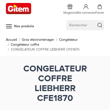
Allez au contenu
Magasins
Me connecter
Panier
Nos produits
Accueil
/
Gros électroménager
/
Congélateur
/
Congélateur coffre
/
CONGELATEUR COFFRE LIEBHERR CFE1870
CONGELATEUR
COFFRE
LIEBHERR
CFE1870