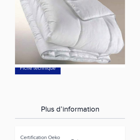
Référence
JF1503326024000
222,00 €
dont éco-p
0,80 €
Fiche technique
Plus d’information
Certification Oeko