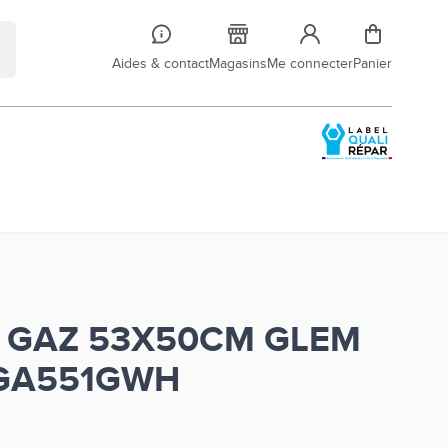
Aides & contact
Magasins
Me connecter
Panier
E GAZ 53X50CM GLEM
GA551GWH