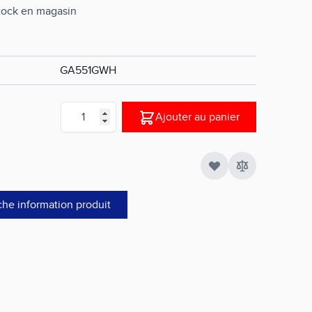
stock en magasin
GA551GWH
Quantité
Ajouter au panier
che information produit