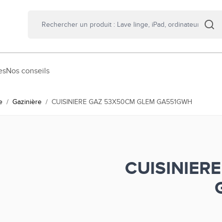
es
Nos conseils
e
/
Gazinière
/
CUISINIERE GAZ 53X50CM GLEM GA551GWH
CUISINIER