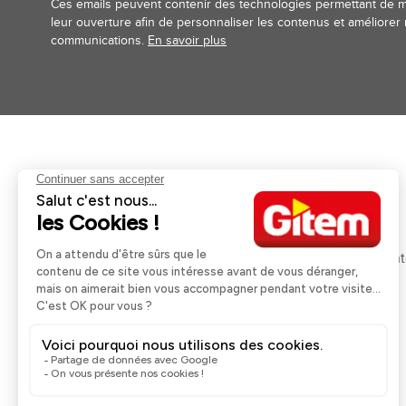
Ces emails peuvent contenir des technologies permettant de 
leur ouverture afin de personnaliser les contenus et améliorer
communications.
En savoir plus
Aides et informations
Services
Retour et remboursement
Pose et services
Moyens de paiement
Financement
Nos guides d'achat
Service Après Ven
Livraison et retrait
Rappels Produits
Une question ?
Contactez-nous