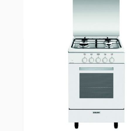
Plus d’information
Classe énergétique du four
A
Consommation d'énergie convection
1,59 kWh/
naturelle
Contre porte plein verre
Oui
EAN
8054383
Energie du four
Gaz
Energie du gril
Gaz
Hauteur du produit
93.5 cm