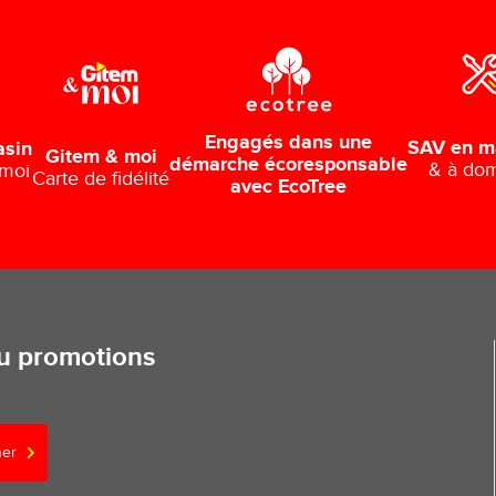
Engagés dans une
SAV en m
asin
Gitem & moi
démarche écoresponsable
& à dom
 moi
Carte de fidélité
avec EcoTree
ou promotions
ner