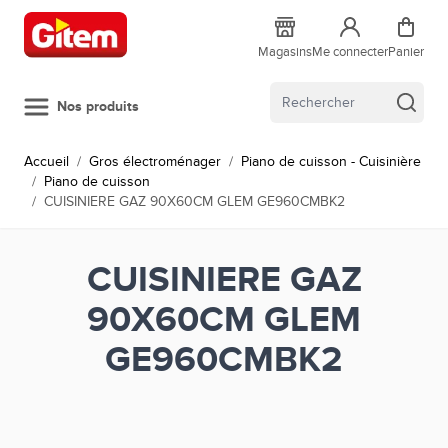
Allez au contenu
Magasins
Me connecter
Panier
Nos produits
Accueil
/
Gros électroménager
/
Piano de cuisson - Cuisinière
/
Piano de cuisson
/
CUISINIERE GAZ 90X60CM GLEM GE960CMBK2
CUISINIERE GAZ
90X60CM GLEM
GE960CMBK2