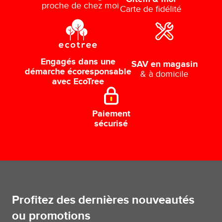
proche de chez moi
Carte de fidélité
Engagés dans une
SAV en magasin
démarche écoresponsable
& à domicile
avec EcoTree
Paiement
sécurisé
Profitez des dernières nouveautés
ou promotions