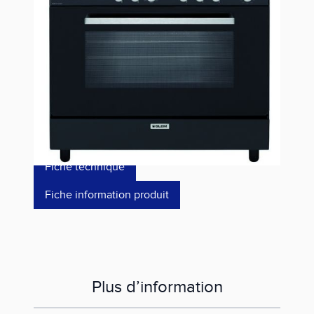
Estimer les frais de port
Référence
GE960CMBK2
1 053,00 €
dont éco-p
14,64 €
Fiche technique
Fiche information produit
Plus d’information