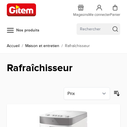
Allez au contenu
Magasins
Me connecter
Panier
Nos produits
Accueil
/
Maison et entretien
/
Rafraîchisseur
Rafraîchisseur