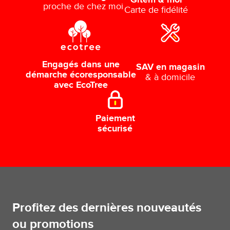
Gitem & moi
proche de chez moi
Carte de fidélité
Engagés dans une
SAV en magasin
démarche écoresponsable
& à domicile
avec EcoTree
Paiement
sécurisé
Profitez des dernières nouveautés
ou promotions