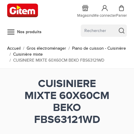
Allez au contenu
Magasins
Me connecter
Panier
Nos produits
Accueil
/
Gros électroménager
/
Piano de cuisson - Cuisinière
/
Cuisinière mixte
/
CUISINIERE MIXTE 60X60CM BEKO FBS63121WD
CUISINIERE
MIXTE 60X60CM
BEKO
FBS63121WD