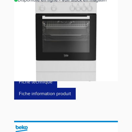
Disponible en ligne - Voir stock en magasin
Estimer les frais de port
Référence
FBS63121WD
499,00 €
dont éco-p
14,64 €
Fiche technique
Fiche information produit