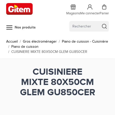
Allez au contenu
Magasins
Me connecter
Panier
Nos produits
Accueil
/
Gros électroménager
/
Piano de cuisson - Cuisinière
/
Piano de cuisson
/
CUISINIERE MIXTE 80X50CM GLEM GU850CER
CUISINIERE
MIXTE 80X50CM
GLEM GU850CER