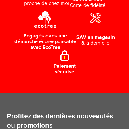
proche de chez moi
Carte de fidélité
Engagés dans une
SAV en magasin
démarche écoresponsable
& à domicile
avec EcoTree
Paiement
sécurisé
Profitez des dernières nouveautés
ou promotions