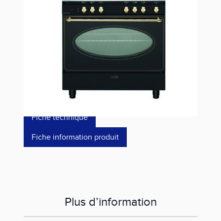
Estimer les frais de port
Référence
GU850CER
1 003,00 €
dont éco-p
14,64 €
Fiche technique
Fiche information produit
Plus d’information