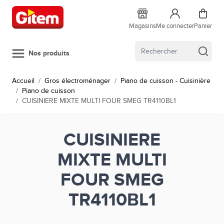
Allez au contenu
Magasins
Me connecter
Panier
Nos produits
Accueil
/
Gros électroménager
/
Piano de cuisson - Cuisinière
/
Piano de cuisson
/
CUISINIERE MIXTE MULTI FOUR SMEG TR4110BL1
CUISINIERE
MIXTE MULTI
FOUR SMEG
TR4110BL1