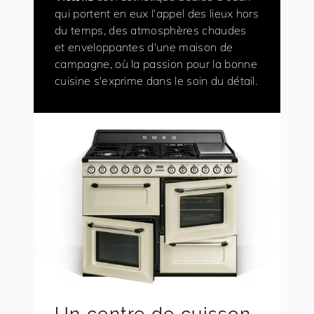
qui portent en eux l'appel des lieux hors
du temps, des atmosphères chaudes
et enveloppantes d'une maison de
campagne, où la passion pour la bonne
cuisine s'exprime dans le soin du détail.