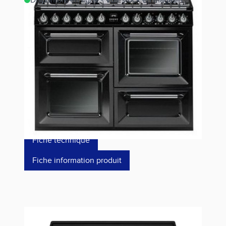
Disponible en ligne - Voir stock en magasin
Estimer les frais de port
Référence
TR4110BL1
3 499,00 €
dont éco-p
14,64 €
Fiche technique
Fiche information produit