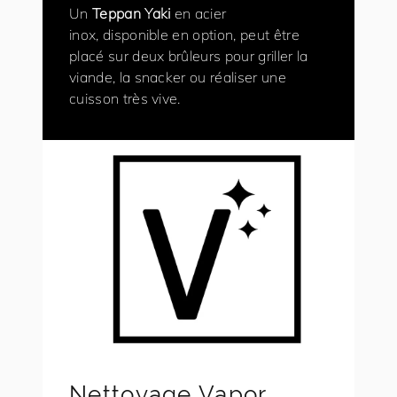
Un
Teppan Yaki
en acier
inox, disponible en option, peut être
placé sur deux brûleurs pour griller la
viande, la snacker ou réaliser une
cuisson très vive.
Nettoyage Vapor