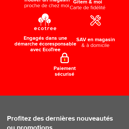
Gitem & moi
proche de chez moi
Carte de fidélité
Engagés dans une
SAV en magasin
démarche écoresponsable
& à domicile
avec EcoTree
Paiement
sécurisé
Profitez des dernières nouveautés
ou promotions