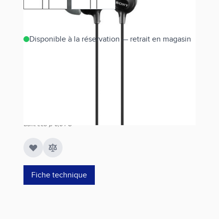
Disponible à la réservation — retrait en magasin
Estimer les frais de port
Référence
MDREX15LPB.AE
10,00 €
dont éco-p
0,04 €
Fiche technique