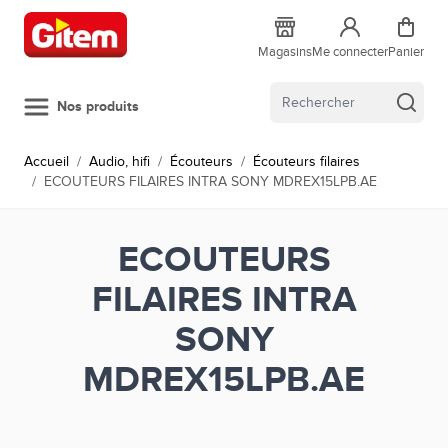
Allez au contenu
Magasins
Me connecter
Panier
Nos produits
Accueil
/
Audio, hifi
/
Écouteurs
/
Écouteurs filaires
/
ECOUTEURS FILAIRES INTRA SONY MDREX15LPB.AE
ECOUTEURS
FILAIRES INTRA
SONY
MDREX15LPB.AE