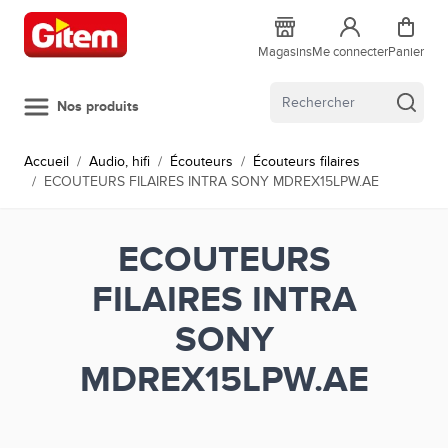
Allez au contenu
Magasins
Me connecter
Panier
Nos produits
Accueil
/
Audio, hifi
/
Écouteurs
/
Écouteurs filaires
/
ECOUTEURS FILAIRES INTRA SONY MDREX15LPW.AE
ECOUTEURS
FILAIRES INTRA
SONY
MDREX15LPW.AE