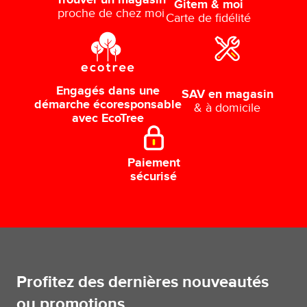
Gitem & moi
proche de chez moi
Carte de fidélité
Engagés dans une
SAV en magasin
démarche écoresponsable
& à domicile
avec EcoTree
Paiement
sécurisé
Profitez des dernières nouveautés
ou promotions