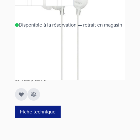
Disponible à la réservation — retrait en magasin
Estimer les frais de port
Référence
MDREX15LPW.AE
10,00 €
dont éco-p
0,04 €
Fiche technique