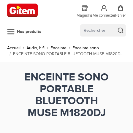
Allez au contenu
Magasins
Me connecter
Panier
Nos produits
Accueil
/
Audio, hifi
/
Enceinte
/
Enceinte sono
/
ENCEINTE SONO PORTABLE BLUETOOTH MUSE M1820DJ
ENCEINTE SONO
PORTABLE
BLUETOOTH
MUSE M1820DJ