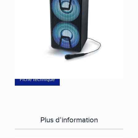
Estimer les frais de port
Référence
M1820DJ
119,00 €
dont éco-p
3,10 €
Fiche technique
Plus d’information