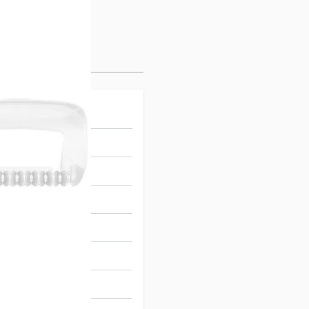
00
31561