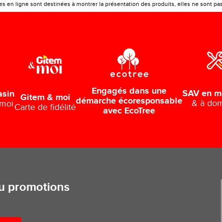
 en ligne sont destinées à montrer la présentation des produits, elles ne sont pas c
Engagés dans une
SAV en m
asin
Gitem & moi
démarche écoresponsable
& à dom
 moi
Carte de fidélité
avec EcoTree
ou promotions