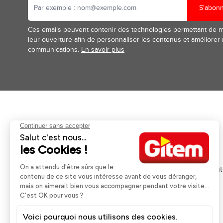
S'abon
Ces emails peuvent contenir des technologies permettant de 
leur ouverture afin de personnaliser les contenus et améliorer
communications.
En savoir plus
Aides et informations
Services
Retour et remboursement
Pose et services
Moyens de paiement
Financement
Nos guides d'achat
Service Après Ven
Livraison et retrait
Rappels Produits
Une question ?