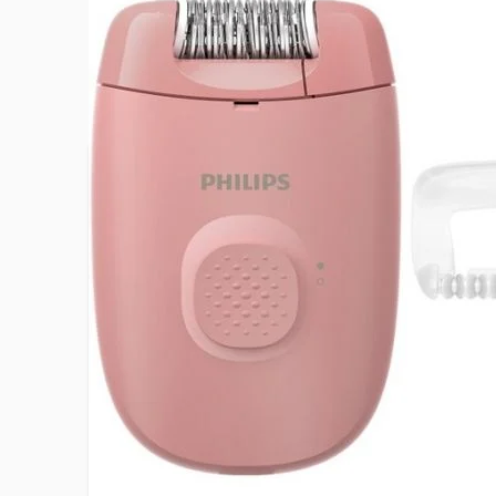
Plus d’information
Accessoire(s) tondeuse (sabot)
Non
Alimentation
Secteur
Collection
Series 20
EAN
87206890
Nombre de pinces
NC
Nombre de vitesses
1
Poids net du produit
0.151 kg