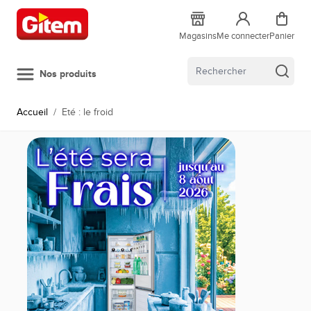
Allez au contenu
Magasins
Me connecter
Panier
Nos produits
Accueil
/
Eté : le froid