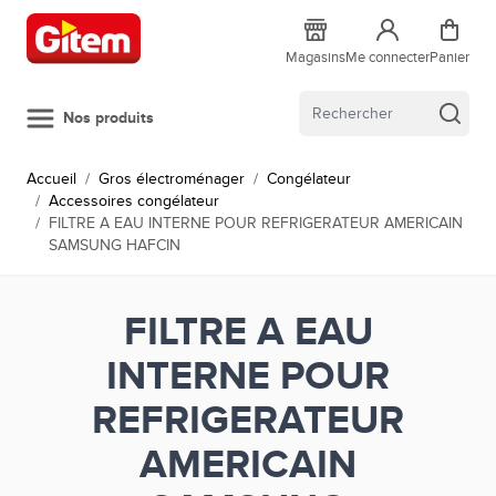
Allez au contenu
Magasins
Me connecter
Panier
Nos produits
Accueil
/
Gros électroménager
/
Congélateur
/
Accessoires congélateur
/
FILTRE A EAU INTERNE POUR REFRIGERATEUR AMERICAIN
SAMSUNG HAFCIN
FILTRE A EAU
INTERNE POUR
REFRIGERATEUR
AMERICAIN