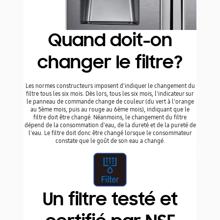
changement du filtre tous les six mois. Dès lors, tous les
six mois, l'indicateur sur le panneau de commande change
de couleur (du vert à l'orange au 5ème mois, puis au rouge
au 6ème mois), indiquant que le filtre doit être changé.
Néanmoins, le changement du filtre dépend de la
consommation d'eau, de la dureté et de la pureté de l'eau.
Le filtre doit donc être changé lorsque le consommateur
constate que le goût de son eau a changé.
Un filtre testé et certifié par
NSF International
Les filtres à eau HAF-CIN sont testés et certifiés par NSF
International, organisation non gouvernementale et à but
non lucratif dédiée à la santé publique, à la sécurité, et à la
protection de l'environnement. Cette certification est
internationalement reconnue pour être gage de sécurité
pour les consommateurs du monde entier.