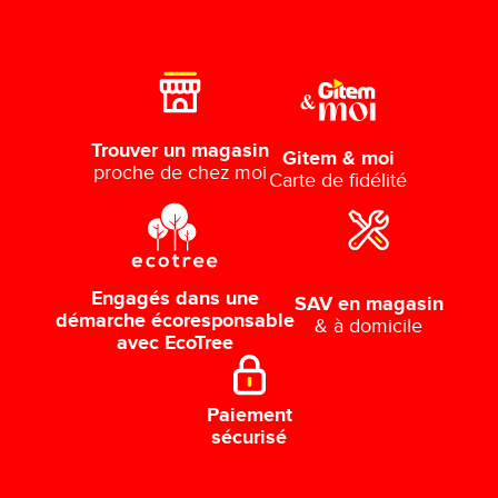
site gitem.fr et ceux pratiqués en magasin par les revendeurs. Certains
des produits présentés sur le site sont susceptibles de ne pas être
disponibles en magasin. Toutefois le revendeur Gitem s’engage à les
fournir dans les plus brefs délais. Les constructeurs se réservent la
possibilité de changer les caractéristiques et références sans préavis. Nos
propositions dépendent de leurs décisions. Les photos mises en ligne
sont destinées à montrer la présentation des produits, elles ne sont pas
contractuelles. SAV et livraison : prix et modalités en magasin.
Trouver un magasin
Gitem & moi
proche de chez moi
Carte de fidélité
Engagés dans une
SAV en magasin
démarche écoresponsable
& à domicile