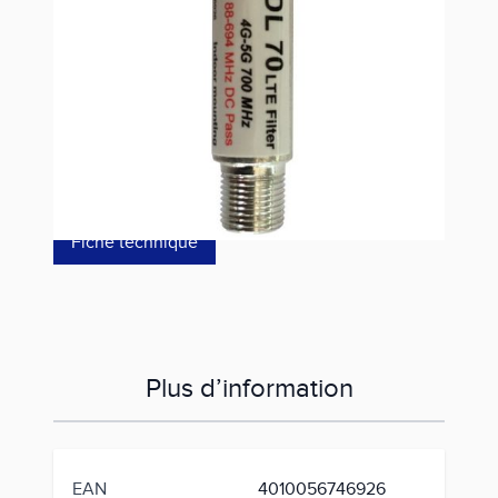
Référence
DL70
12,00 €
dont éco-p
0,05 €
Fiche technique
Plus d’information
EAN
4010056746926