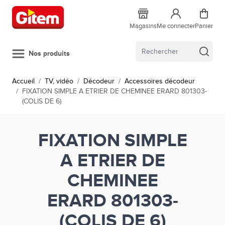
Allez au contenu
Magasins
Me connecter
Panier
Nos produits
Accueil
/
TV, vidéo
/
Décodeur
/
Accessoires décodeur
/
FIXATION SIMPLE A ETRIER DE CHEMINEE ERARD 801303-
(COLIS DE 6)
FIXATION SIMPLE
A ETRIER DE
CHEMINEE
ERARD 801303-
(COLIS DE 6)