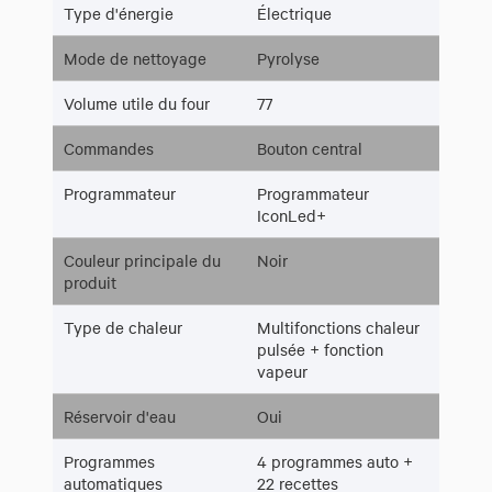
Type d'énergie
Électrique
Mode de nettoyage
Pyrolyse
Volume utile du four
77
Commandes
Bouton central
Programmateur
Programmateur
IconLed+
Couleur principale du
Noir
produit
Type de chaleur
Multifonctions chaleur
pulsée + fonction
vapeur
Réservoir d'eau
Oui
Programmes
4 programmes auto +
automatiques
22 recettes