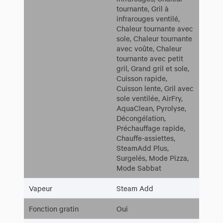
tournante, Gril à
infrarouges ventilé,
Chaleur tournante avec
sole, Chaleur tournante
avec voûte, Chaleur
tournante avec petit
gril, Grand gril et sole,
Cuisson rapide,
Cuisson lente, Gril avec
sole ventilée, AirFry,
AquaClean, Pyrolyse,
Décongélation,
Préchauffage rapide,
Chauffe-assiettes,
SteamAdd Plus,
Surgelés, Mode Pizza,
Mode Sabbat
Vapeur
Steam Add
Fonction gratin
Oui