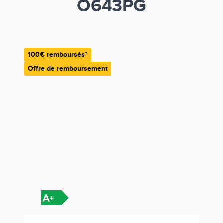
O643PG
100€ remboursés*
Offre de remboursement