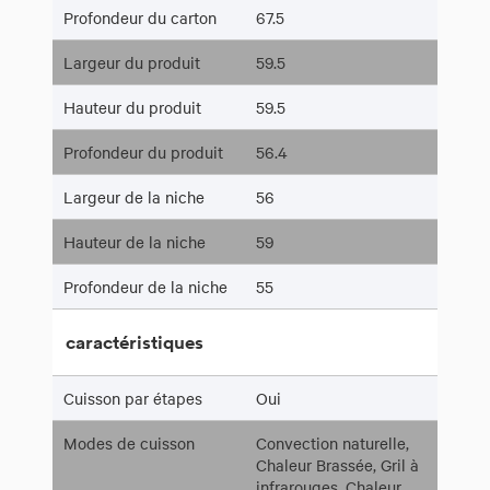
Profondeur du carton
67.5
Largeur du produit
59.5
Hauteur du produit
59.5
Profondeur du produit
56.4
Largeur de la niche
56
Hauteur de la niche
59
Profondeur de la niche
55
caractéristiques
Cuisson par étapes
Oui
Modes de cuisson
Convection naturelle,
Chaleur Brassée, Gril à
infrarouges, Chaleur