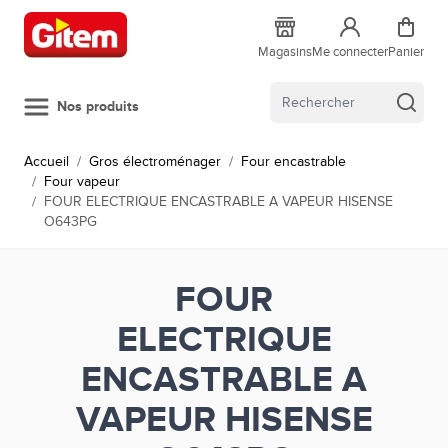
Allez au contenu
Magasins
Me connecter
Panier
Nos produits
Accueil
/
Gros électroménager
/
Four encastrable
/
Four vapeur
/
FOUR ELECTRIQUE ENCASTRABLE A VAPEUR HISENSE
O643PG
FOUR
ELECTRIQUE
ENCASTRABLE A
VAPEUR HISENSE