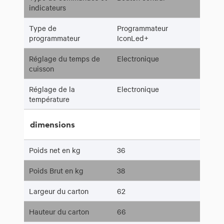
indicateurs
Type de
Programmateur
programmateur
IconLed+
Réglage du temps de
Electronique
cuisson
Réglage de la
Electronique
température
dimensions
Poids net en kg
36
Poids Brut en kg
38
Largeur du carton
62
Hauteur du carton
66