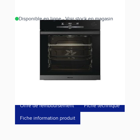
Disponible en ligne - Voir stock en magasin
Estimer les frais de port
Référence
O643PG
499,00 €
dont éco-p
14,64 €
Offre de remboursement
Fiche technique
Fiche information produit