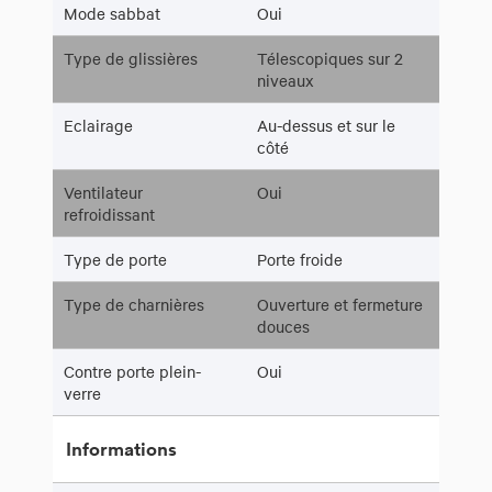
Mode sabbat
Oui
Type de glissières
Télescopiques sur 2
niveaux
Eclairage
Au-dessus et sur le
côté
Ventilateur
Oui
refroidissant
Type de porte
Porte froide
Type de charnières
Ouverture et fermeture
douces
Contre porte plein-
Oui
verre
Informations