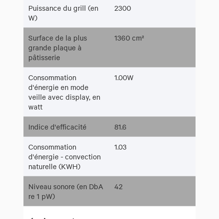
Puissance du grill (en
2300
W)
Surface de la plus
1360 cm²
grande plaque à
pâtisserie
Consommation
1.00W
d'énergie en mode
veille avec display, en
watt
Indice d'efficacité
81.6
Consommation
1.03
d'énergie - convection
naturelle (KWH)
Niveau sonore (en DbA
42
re 1 pW)