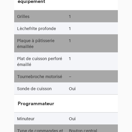
équipement
Grilles
1
Lèchefrite profonde
1
Plaque à pâtisserie
1
émaillée
Plat de cuisson perforé
1
émaillé
Tournebroche motorisé
–
Sonde de cuisson
Oui
Programmateur
Minuteur
Oui
Type de commandes et
Bouton central