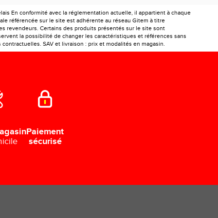
is En conformité avec la réglementation actuelle, il appartient à chaque
le référencée sur le site est adhérente au réseau Gitem à titre
les revendeurs. Certains des produits présentés sur le site sont
ervent la possibilité de changer les caractéristiques et références sans
ontractuelles. SAV et livraison : prix et modalités en magasin.
Paiement
agasin
sécurisé
icile