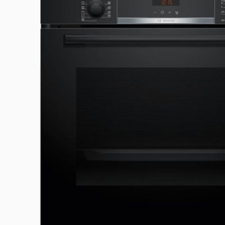
Plus d’information
Classe énergétique
A+
Consommation d'énergie convection
0,69 kWh/
forcée
Consommation d'énergie convection
0,94 kWh/
naturelle
Contre porte plein verre
Oui
Dimensions d'encastrement hxlxp
58.5-59.5
EAN
4242005