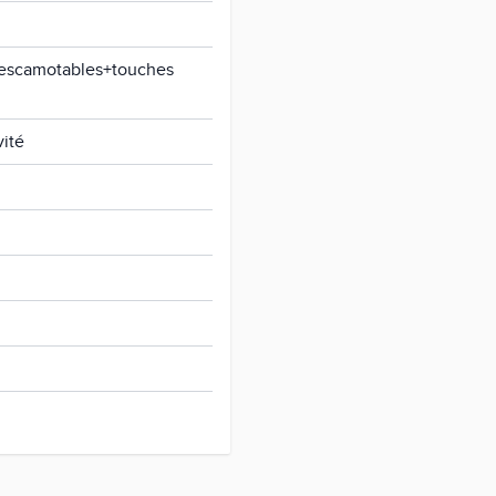
escamotables+touches
vité