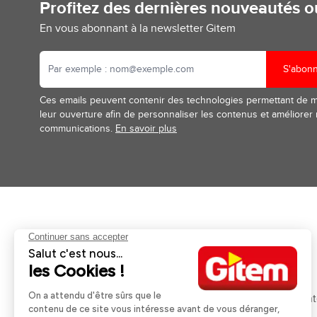
Profitez des dernières nouveautés 
En vous abonnant à la newsletter Gitem
S'abon
Ces emails peuvent contenir des technologies permettant de 
leur ouverture afin de personnaliser les contenus et améliorer
communications.
En savoir plus
Aides et informations
Services
Retour et remboursement
Pose et services
Moyens de paiement
Financement
Nos guides d'achat
Service Après Ven
Livraison et retrait