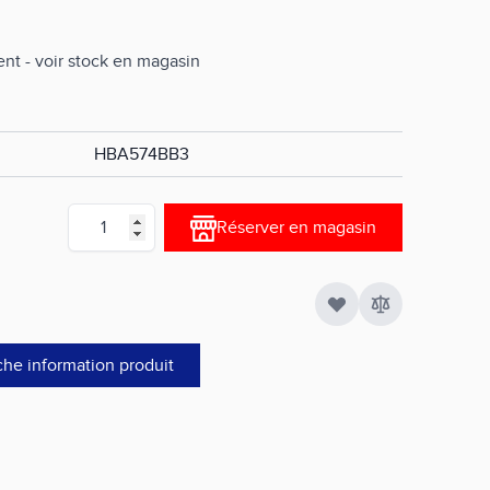
nt - voir stock en magasin
HBA574BB3
Quantité
Réserver en magasin
che information produit