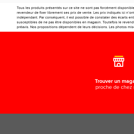
Tous les produits présentés sur ce site ne sont pas forcément disponibl
revendeur de fixer librement ses prix de vente. Les prix indiqués ici n’
indépendant. Par conséquent, il est possible de constater des écarts entr
susceptibles de ne pas être disponibles en magasin. Toutefois le revendeu
préavis. Nos propositions dépendent de leurs décisions. Les photos mises
Trouver un mag
proche de chez