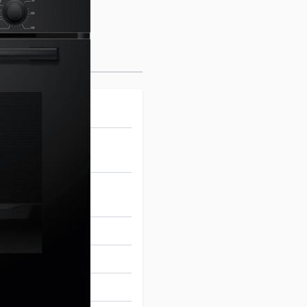
cycle
cycle
 x 56-56.8 x 55 cm
464692