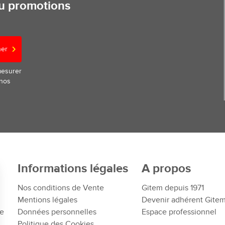
ou promotions
ner
mesurer
 nos
Informations légales
A propos
Nos conditions de Vente
Gitem depuis 1971
Mentions légales
Devenir adhérent Gite
te
Données personnelles
Espace professionnel
Politique des Cookies