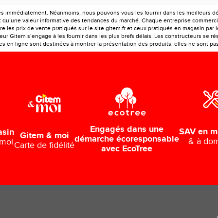
es immédiatement. Néanmoins, nous pouvons vous les fournir dans les meilleurs déla
ont qu’une valeur informative des tendances du marché. Chaque entreprise commercia
e les prix de vente pratiqués sur le site gitem.fr et ceux pratiqués en magasin par 
r Gitem s’engage à les fournir dans les plus brefs délais. Les constructeurs se rés
 en ligne sont destinées à montrer la présentation des produits, elles ne sont pas c
Engagés dans une
SAV en m
asin
Gitem & moi
démarche écoresponsable
& à dom
 moi
Carte de fidélité
avec EcoTree