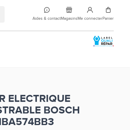
Aides & contact
Magasins
Me connecter
Panier
R ELECTRIQUE
STRABLE BOSCH
HBA574BB3